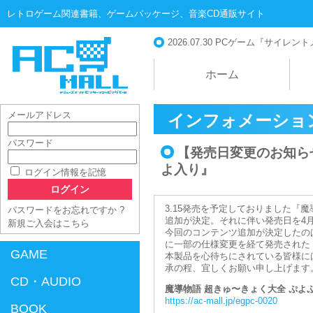
レトロゲーム関連書籍、ゲームパッケージ、音楽CD通販サイト
2026.07.30
PCゲーム『サイレントメビ
ホーム
メールアドレス
インフォメーショ
パスワード
【発売日変更のお知ら
AC-MALL
よ入り』
ログイン情報を記憶
3.15発売を予定しておりました『
パスワードをお忘れですか ?
追加が決定。それに伴い発売日を4
新規ご入会はこちら
今回のコンテンツ追加が決定したのはM
に一部の仕様変更を経て発売された
GAME
本製品を心待ちにされている皆様に
承の程、宜しくお願い申し上げます
CD・AUDIO
魔導物語 超きゅ〜きょく大全 ぷ
https://ac-mall.jp/egpc-0020
BOOK