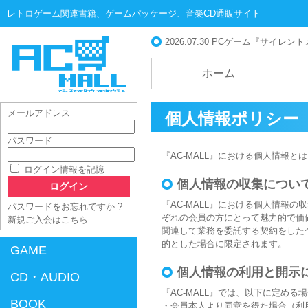
レトロゲーム関連書籍、ゲームパッケージ、音楽CD通販サイト
2026.07.30
PCゲーム『サイレントメビ
ホーム
メールアドレス
個人情報ポリシー
パスワード
『AC-MALL』における個人情報
AC-MALL
ログイン情報を記憶
個人情報の収集につい
『AC-MALL』における個人情報
パスワードをお忘れですか ?
ぞれの会員の方にとって魅力的で価値
新規ご入会はこちら
関連して業務を委託する契約をした企
的とした場合に限定されます。
GAME
個人情報の利用と開示
CD・AUDIO
『AC-MALL』では、以下に定め
BOOK
・会員本人より同意を得た場合（利