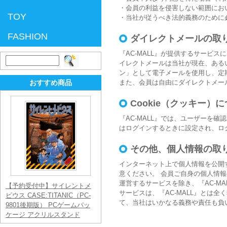
・会員の利益を侵害しない範囲にお
TOY
・当社が従うべき法的義務のために
FASHION
ダイレクトメールの取
『AC-MALL』が提供するサービ
検
イレクトメールは当社が現在、ある
索:
ン」として電子メールを使用し、定
おすすめ商品
また、会員は自由にダイレクトメー
Cookie（クッキー）
『AC-MALL』では、ユーザーを確
はログインするときに設定され、ログ
その他、個人情報の取
インターネット上で個人情報を公開
意ください。 会員ご自身の個人情報
運営するサービスを除き、『AC-M
【予約受付中】サイレントメ
サービスは、『AC-MALL』とは
ビウス CASE:TITANIC（PC-
て、当社はいかなる義務や責任も負
9801後期版） PCゲームパッ
ケージ アクリルスタンド