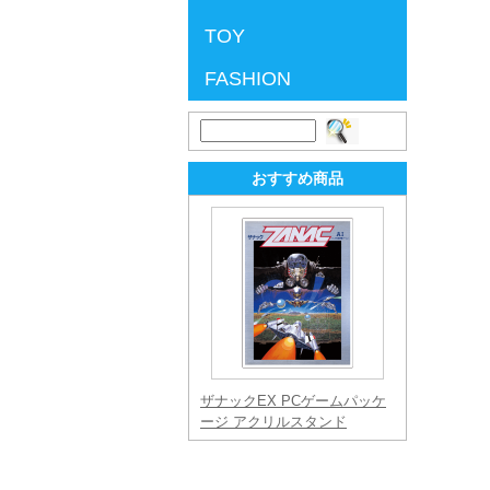
TOY
FASHION
検
索:
おすすめ商品
ザナックEX PCゲームパッケ
ージ アクリルスタンド