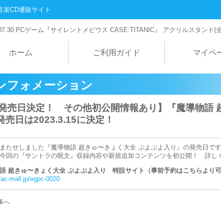
音楽CD通販サイト
07.30
PCゲーム『サイレントメビウス CASE:TITANIC』 アクリルスタンド(
ホーム
ご利用ガイド
マイペ
ンフォメーション
発売日決定！ その他初公開情報あり】『魔導物語 
売日は2023.3.15に決定！
またせしました『魔導物語 超きゅ〜きょく大全 ぷよぷよ入り』の発売日ですが
今回の『サントラの呪文』収録内容や新規追加コンテンツを初公開！ 詳し
語 超きゅ〜きょく大全 ぷよぷよ入り 特設サイト（事前予約はこちらより
//ac-mall.jp/egpc-0020
事へ