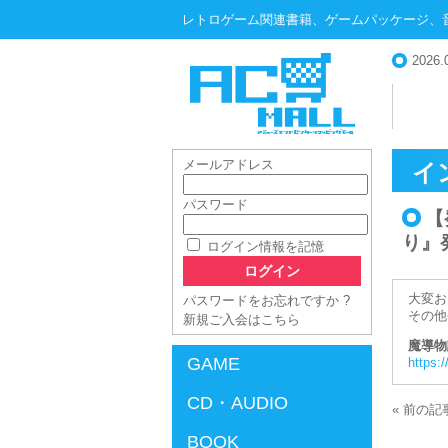
レトロゲーム関連書籍、ゲームパッケージ、
2026.
メールアドレス
イ
パスワード
【
AC-MALL
り』発
ログイン情報を記憶
大変お
パスワードをお忘れですか ?
その他
新規ご入会はこちら
魔導物
GAME
https:
CD・AUDIO
« 前の記
BOOK