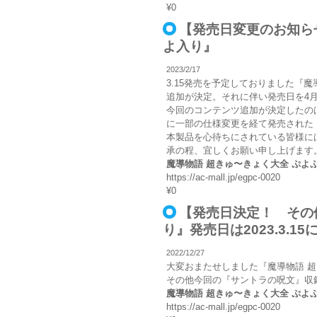
¥0
【発売日変更のお知ら
よ入り』
2023/2/17
3.15発売を予定しておりました『
追加が決定。それに伴い発売日を4
今回のコンテンツ追加が決定したのはM
に一部の仕様変更を経て発売された
本製品を心待ちにされている皆様に
承の程、宜しくお願い申し上げます
魔導物語 超きゅ〜きょく大全 ぷ
https://ac-mall.jp/egpc-0020
¥0
【発売日決定！ その
り』発売日は2023.3.1
2022/12/27
大変おまたせしました『魔導物語 超
その他今回の『サントラの呪文』収
魔導物語 超きゅ〜きょく大全 ぷ
https://ac-mall.jp/egpc-0020