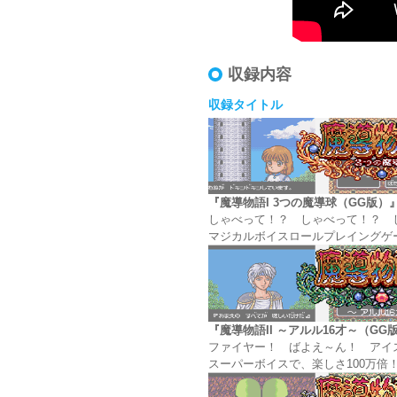
収録内容
収録タイトル
『魔導物語I 3つの魔導球（GG版）
しゃべって！？ しゃべって！？ 
マジカルボイスロールプレイングゲ
『魔導物語II ～アルル16才～（GG
ファイヤー！ ばよえ～ん！ アイ
スーパーボイスで、楽しさ100万倍