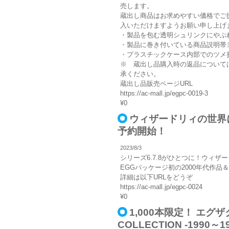
売します。
蔵出し商品はお求めやすい価格でご
入いただけますようお願い申し上げ
・製品を包む透明シュリンクにやぶ
・製品に巻き付いている商品説明帯
・プラスチックケース内部でのツメ
※ 蔵出し品購入時の返品について
承ください。
蔵出し品販売ページURL
https://ac-mall.jp/egpc-0019-3
¥0
ウィザードリィの世界に没入
予約開始！
2023/8/3
シリーズ6.7.8がひとつに！ウィザードリィ
EGGパッケージ初の2000年代作
詳細は以下URLをどうぞ
https://ac-mall.jp/egpc-0024
¥0
1,000本限定！ エグザ
COLLECTION -1990