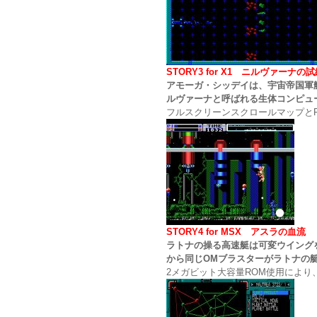
STORY3 for X1 ニルヴァー
アモーガ・シッデイは、宇宙帝国軍
ルヴァーナと呼ばれる生体コンピュ
フルスクリーンスクロールマップとF
STORY4 for MSX アスラの
ラトナの操る高速艇は可変ウイング
から同じOMブラスターがラトナの
2メガビット大容量ROM使用により