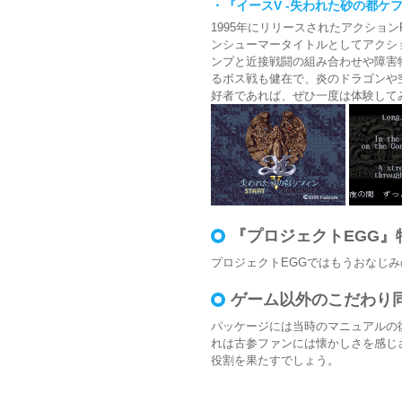
・『イースV -失われた砂の都ケ
1995年にリリースされたアクショ
ンシューマータイトルとしてアクシ
ンプと近接戦闘の組み合わせや障害
るボス戦も健在で、炎のドラゴンや
好者であれば、ぜひ一度は体験して
『プロジェクトEGG』
プロジェクトEGGではもうおなじみ
ゲーム以外のこだわり
パッケージには当時のマニュアルの
れは古参ファンには懐かしさを感じ
役割を果たすでしょう。