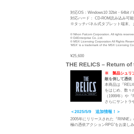
対応OS：Windows10 32bit・64bit / W
対応ハード： CD-ROM読み込み可
※タッチパネル式タブレット端末、ま
© Nihon Falcom Corporation. All rights reserve
© D4Enterprise Co.,Ltd.
© MSX Licensing Corporation All Rights Reser
‘MSX’ is a trademark of the MSX Licensing Co
¥25,600
THE RELICS – Return of 
※ 製品シュリ
敵を倒して憑依
本商品は『REL
をはじめ、数々の異
（1999年）や『R
さらにサントラ
＜2025/5/9 追加情報！＞
2005年にリリースされた『RIN
極の憑依アクションRPG”をお楽し