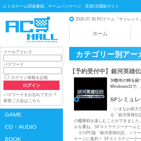
レトロゲーム関連書籍、ゲームパッケージ、音楽CD通販サイト
2026.07.30
PCゲーム『サイレントメビ
ホーム
メールアドレス
カテゴリー別アー
パスワード
【予約受付中】銀河英雄伝説Ulti
AC-MALL
ログイン情報を記憶
30数年の時を経
Windows11
パスワードをお忘れですか ?
SFシミュ
新規ご入会はこちら
いまなお絶大な
GAME
る「銀河英雄伝
の艦隊戦を楽しむことができました。19
CD・AUDIO
ルを重ね、SFストラテジーゲーム
そのPC版「銀河英雄伝説」シリー
BOOK
ケージに集約！ SFストラテジーゲ