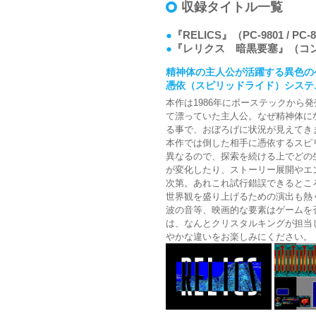
収録タイトル一覧
●
『RELICS』（PC-9801 / PC-
●
『レリクス 暗黒要塞』（コンシ
精神体の主人公が活躍する異色の
憑依（スピリッドライド）システ
本作は1986年にボーステックか
て漂っていた主人公。なぜ精神体に
る事で、おぼろげに状況が見えてき
本作では倒した相手に憑依するスピ
異なるので、探索を続ける上でどの
が変化したり、ストーリー展開やエ
次第。あれこれ試行錯誤できるとこ
世界観を盛り上げるための演出も熱
波の音等、映画的な要素はゲームを
は、なんとクリスタルキングが担当
やかな違いをお楽しみにください。