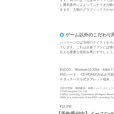
し勝利条件によよってシナリオ分岐
きます。人物のグラフィックスがセ
ゲーム以外のこだわり
パッケージには当時のテイストをそ
ています。これは古参ファンには懐
伝える重要な役割を果たすでしょう
対応OS：Windows10 32bit・64bit / W
対応ハード： CD-ROM読み込み可
※タッチパネル式タブレット端末、ま
Ⓒ田中芳樹・徳間書店・徳間ジャパンコミュニ
© D4Enterprise Co.,Ltd.
© MSX Licensing Corporation All Rights Reser
‘MSX’ is a trademark of the MSX Licensing Co
¥18,000
【予約受付中】イースColle