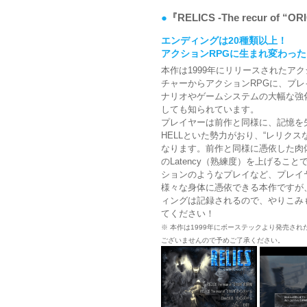
●
『RELICS -The recur of 
エンディングは20種類以上！
アクションRPGに生まれ変わった『
本作は1999年にリリースされたア
チャーからアクションRPGに、プ
ナリオやゲームシステムの大幅な強化
しても知られています。
プレイヤーは前作と同様に、記憶を失った精
HELLといた勢力がおり、“レリク
なります。前作と同様に憑依した肉
のLatency（熟練度）を上げる
ションのようなプレイなど、プレイ
様々な身体に憑依できる本作ですが
ィングは記録されるので、やりこみ
てください！
※ 本作は1999年にボーステックより発売された『RE
ございませんので予めご了承ください。