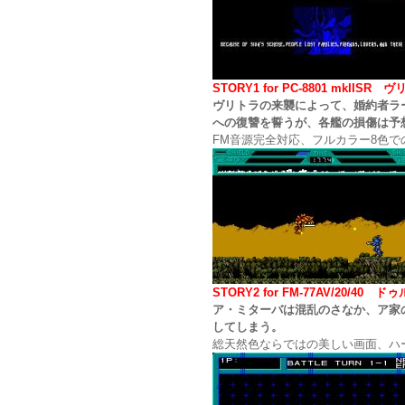
STORY1 for PC-8801 mk
ヴリトラの来襲によって、婚約者ラ
への復讐を誓うが、各艦の損傷は予
FM音源完全対応、フルカラー8色での重
STORY2 for FM-77AV/20
ア・ミターバは混乱のさなか、ア家
してしまう。
総天然色ならではの美しい画面、ハード