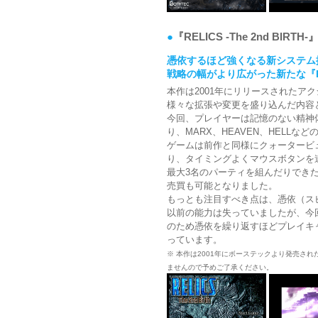
●
『RELICS -The 2nd BIRT
憑依するほど強くなる新システム
戦略の幅がより広がった新たな『R
本作は2001年にリリースされたアクション
様々な拡張や変更を盛り込んだ内容
今回、プレイヤーは記憶のない精神
り、MARX、HEAVEN、HELL
ゲームは前作と同様にクォータービ
り、タイミングよくマウスボタンを
最大3名のパーティを組んだりでき
売買も可能となりました。
もっとも注目すべき点は、憑依（ス
以前の能力は失っていましたが、今
のため憑依を繰り返すほどプレイキャ
っています。
※ 本作は2001年にボーステックより発売された『R
ませんので予めご了承ください。