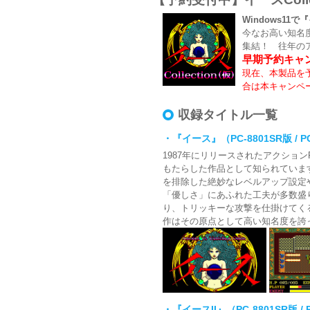
Windows1
今なお高い知名
集結！ 往年の
早期予約キャ
現在、本製品を
合は本キャンペ
収録タイトル一覧
・『イース』（PC-8801SR版 / PC-9
1987年にリリースされたアクショ
もたらした作品として知られていま
を排除した絶妙なレベルアップ設定
「優しさ」にあふれた工夫が多数盛
り、トリッキーな攻撃を仕掛けてく
作はその原点として高い知名度を誇
・『イースII』（PC-8801SR版 / PC