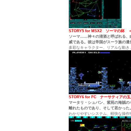
STORY5 for MSX2 ソーマ
ソーマ……神々の清酒と呼ばれる、
威である。彼は帝国がスーラ族の遺
多彩なキャラクター、リアルな動き
STORY6 for FC ナーサティ
マータリ・シュバン、紫苑の海賊の
離れたものであり、そして若かった
わかりやすいシステム、軽快な操作