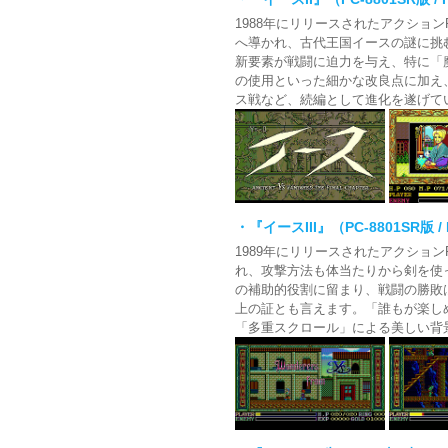
1988年にリリースされたアクショ
へ導かれ、古代王国イースの謎に挑
新要素が戦闘に迫力を与え、特に「
の使用といった細かな改良点に加え
ス戦など、続編として進化を遂げて
・『イースIII』（PC-8801SR版 / P
1989年にリリースされたアクショ
れ、攻撃方法も体当たりから剣を使
の補助的役割に留まり、戦闘の勝敗
上の証とも言えます。「誰もが楽し
「多重スクロール」による美しい背