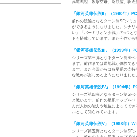
高速戦艦、攻撃空母、巡航艦、駆逐
『銀河英雄伝説II』（1990年）PC-980
前作の続編となるターン制SFシミ
ができるようになりました。シナリ
い」「バーミリオン会戦」の5つと
ドも搭載しています。また今作から
『銀河英雄伝説III』（1993年）PC-9
シリーズ第三弾となるターン制SF
ます。前作までは局地戦が体験でき
ます。また今回からは各星系の支持
な戦略が楽しめるようになりました
『銀河英雄伝説IV』（1994年）PC
シリーズ第四弾となるターン制SF
と戦います。前作の星系マップをベ
んだ人物の能力や地位によってでき
ルとして知られています。
『銀河英雄伝説V』（1998年）Wi
シリーズ第五弾となるターン制SF
ます。前作のような星系マップでは