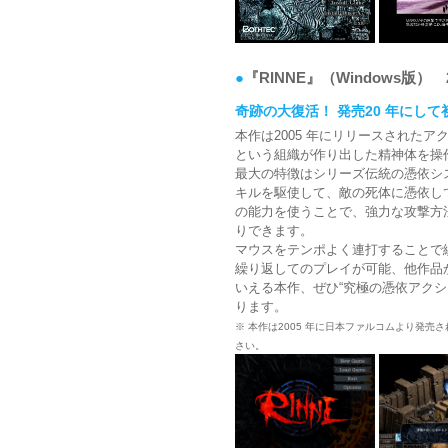
●
『RINNE』（Windows版） 
奇跡の大復活！ 発売20 年にして
本作は2005 年にリリースされたアクシ
という組織が作り出した精神体を操
最大の特徴はシリーズ伝統の憑依シ
キルを駆使して、敵の死体に憑依し
の能力を使うことで、強力な攻撃方
りできます。
マウスをテンポよく連打することで
繰り返してのプレイが可能、他作品
いえる本作、ぜひ“究極の憑依アクシ
ります。
※ 本作は2005 年に日本ファルコムより発売さ
さい。