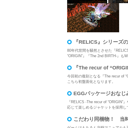
『RELICS』シリーズ
80年代世間を騒然とさせた『RELICS
“ORIGIN”』『The 2nd BIRTH-
『The recur of “O
今回初の復刻となる『The recur of 
こちら初盤面化となります。
EGGパッケージおな
『RELICS -The recur of “
応じて楽しめるジャケットを採用し
こだわり同梱物！ 当
ゲームはもちろん当時マニュアルも