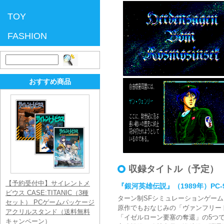
TOY
FASHION
検
索:
おすすめ商品
収録タイトル（予定）
【予約受付中】サイレントメ
『銀河英雄伝説』（1989年）PC-9801版
ビウス CASE:TITANIC（3種
ターン制SFシミュレーションゲー
セット） PCゲームパッケージ
原作でもおなじみの「ヴァンフリー
アクリルスタンド（送料無料
「イゼルローン要塞の奪還」の5つ
キャンペーン）