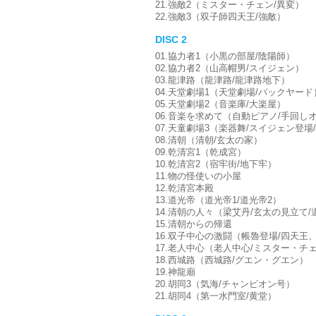
21.強敵2（ミスター・チェン/異変）
22.強敵3（双子師四天王/強敵）
DISC 2
01.協力者1（小黒の部屋/陰陽師）
02.協力者2（山高帽男/スイジェン）
03.龍津路（龍津路/龍津路地下）
04.天堂劇場1（天堂劇場/バックヤード
05.天堂劇場2（音楽庫/大楽屋）
06.音楽を求めて（自動ピアノ/手回し
07.天童劇場3（楽器舞/スイジェン登
08.清朝（清朝/玄太の家）
09.乾清宮1（乾成宮）
10.乾清宮2（宿牢街/地下牢）
11.物の怪使いの小屋
12.乾清宮本殿
13.道光帝（道光帝1/道光帝2）
14.清朝の人々（梁艾丹/玄太の見立て
15.清朝からの帰還
16.双子中心の激闘（帳魯登場/四天王
17.老人中心（老人中心/ミスター・チ
18.西城路（西城路/グエン・グエン）
19.神龍廟
20.胡同3（気海/チャンピオン号）
21.胡同4（第一水門室/黄堂）