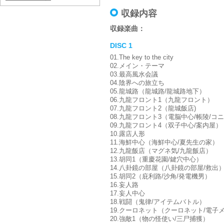
収録内容
収録楽曲：
DISC 1
01.The key to the city
02.メイン・テーマ
03.最高風水会議
04.陰界への旅立ち
05.龍城路（龍城路/龍城路地下）
06.九龍フロント1（九龍フロント）
07.九龍フロント2（龍城飯店)
08.九龍フロント3（電脳中心/帳陵/コ
09.九龍フロント4（双子中心/案内屋）
10.露店人形
11.海鮮中心（海鮮中心/夏先生の家）
12.九龍飯店（マグネ気/九龍飯店）
13.胡同1（重慶花園/鍵穴中心）
14.八卦鏡の部屋（八卦鏡の部屋/救出
15.胡同2（庇利路/沙角/発電機男）
16.妄人路
17.妄人中心
18.戦闘（鬼律/アイテムバトル）
19.クーロネット（クーロネット/電子メール
20.強敵1（物の怪使い/三尸捕獲）