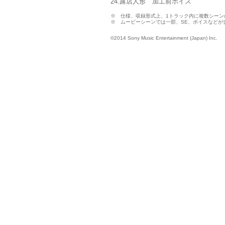
24.露店人形 加工前ボイス
※ 仕様、収録形式上、1トラック内に複数シーン
※ ムービーシーンでは一部、SE、ボイスなどが
©2014 Sony Music Entertainment (Japan) Inc.