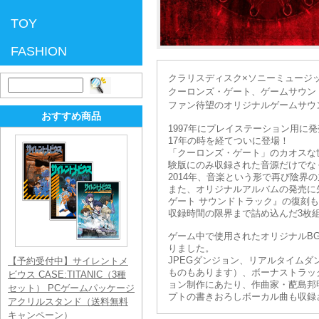
TOY
FASHION
クラリスディスク×ソニーミュージ
検
クーロンズ・ゲート、ゲームサウン
索:
ファン待望のオリジナルゲームサウ
おすすめ商品
1997年にプレイステーション用
17年の時を経てついに登場！
「クーロンズ・ゲート」のカオスな
験版にのみ収録された音源だけでな
2014年、音楽という形で再び陰界
また、オリジナルアルバムの発売に
ゲート サウンドトラック』の復刻も6月
収録時間の限界まで詰め込んだ3枚
ゲーム中で使用されたオリジナルB
りました。
JPEGダンジョン、リアルタイム
【予約受付中】サイレントメ
ものもあります）、ボーナストラッ
ビウス CASE:TITANIC（3種
ョン制作にあたり、作曲家・蓜島邦
セット） PCゲームパッケージ
プトの書きおろしボーカル曲も収録
アクリルスタンド（送料無料
キャンペーン）