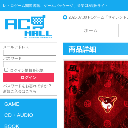
レトロゲーム関連書籍、ゲームパッケージ、音楽CD通販サイト
2026.07.30
PCゲーム『サイレントメビ
ホーム
メールアドレス
商品詳細
パスワード
AC-MALL
ログイン情報を記憶
パスワードをお忘れですか ?
新規ご入会はこちら
GAME
CD・AUDIO
BOOK