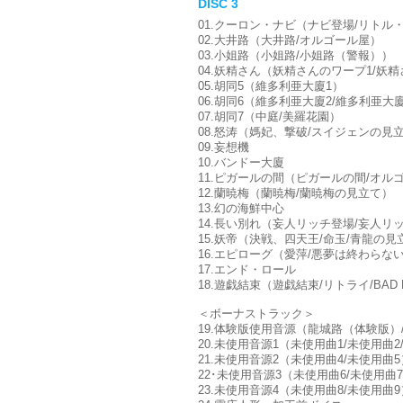
DISC 3
01.クーロン・ナビ（ナビ登場/リトル
02.大井路（大井路/オルゴール屋）
03.小姐路（小姐路/小姐路（警報））
04.妖精さん（妖精さんのワープ1/妖
05.胡同5（維多利亜大廈1）
06.胡同6（維多利亜大廈2/維多利亜大
07.胡同7（中庭/美羅花園）
08.怒涛（媽妃、撃破/スイジェンの見
09.妄想機
10.バンドー大廈
11.ピガールの間（ピガールの間/オル
12.蘭暁梅（蘭暁梅/蘭暁梅の見立て）
13.幻の海鮮中心
14.長い別れ（妄人リッチ登場/妄人リ
15.妖帝（決戦、四天王/命玉/青龍の見
16.エピローグ（愛萍/悪夢は終わらな
17.エンド・ロール
18.遊戯結束（遊戯結束/リトライ/BAD 
＜ボーナストラック＞
19.体験版使用音源（龍城路（体験版）
20.未使用音源1（未使用曲1/未使用曲2
21.未使用音源2（未使用曲4/未使用曲5
22･未使用音源3（未使用曲6/未使用曲
23.未使用音源4（未使用曲8/未使用曲9