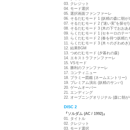
03. クレジット
04. モード選択
05. 選択画面ファンファーレ
06. そるだむモード 1 (妖精の森に朝が
07. そるだむモード 2 (“迷い実”を探せ!)
08. そるだむモード 3 (木の下でおおあ
09. らくだむモード 1 (セキーロのテー
10. らくだむモード 2 (春を待つ妖精た
11. らくだむモード 3 (木々のざわめき)
12. 結果BGM
13. つめだむモード (夕暮れの森)
14. エキストラファンファーレ
15. VSモード
16. 勝利のファンファーレ
17. コンティニュー
18. プラミー図鑑 (ネームエントリー)
19. プレミアム演出 (妖精のサンバ)
20. ゲームオーバー
21. エンディング
22. オープニングオリジナル (森に朝
DISC 2
『ソルダム (AC / 1992)』
01. タイトル
02. クレジット
03. モード選択