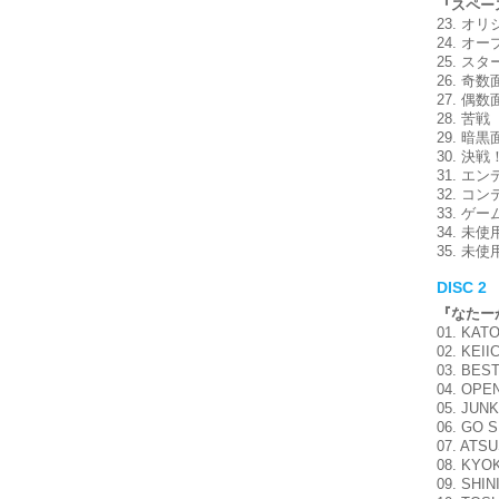
『スペー
23. オ
24. オ
25. スタ
26. 奇数
27. 偶数
28. 苦戦
29. 暗黒
30. 決戦
31. エ
32. コ
33. ゲ
34. 未使
35. 未使
DISC 2
『なたー
01. KAT
02. KEIIC
03. BEST
04. OPE
05. JUN
06. GO 
07. ATSU
08. KYO
09. SHI