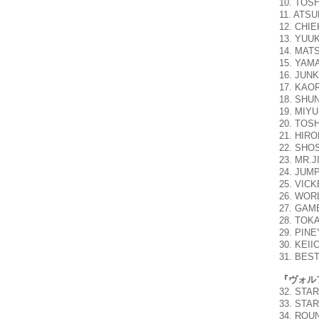
10. TOS
11. ATS
12. CHI
13. YUU
14. MAT
15. YAM
16. JUNK
17. KAOR
18. SHU
19. MIY
20. TOS
21. HIRO
22. SHO
23. MR.J
24. JUM
25. VIC
26. WOR
27. GAM
28. TOKA
29. PINE
30. KEII
31. BES
『ヴォル
32. STA
33. STA
34. ROU