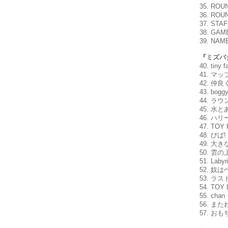
35. ROU
36. ROU
37. STA
38. GAM
39. NAM
『ミズバ
40. tiny 
41. マ
42. 仲良
43. bogg
44. ラ
45. 水とあ
46. ハ
47. TOY 
48. びば
49. 大き
50. 雲の
51. Lab
52. 奴
53. ラ
54. TOY
55. cha
56. また
57. おも