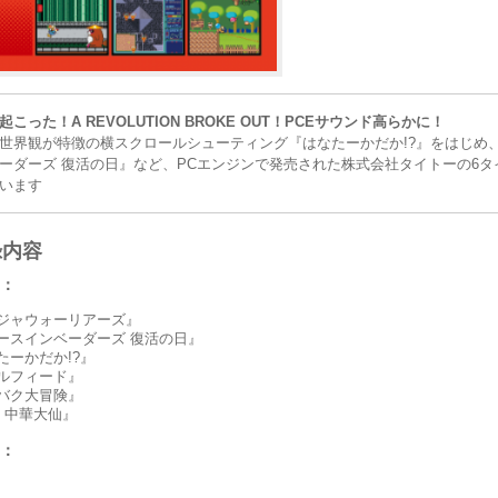
起こった！A REVOLUTION BROKE OUT！PCEサウンド高らかに！
世界観が特徴の横スクロールシューティング『はなたーかだか!?』をはじめ
ーダーズ 復活の日』など、PCエンジンで発売された株式会社タイトーの6タ
います
録内容
：
ジャウォーリアーズ』
ースインベーダーズ 復活の日』
たーかだか!?』
ルフィード』
バク大冒険』
! 中華大仙』
：