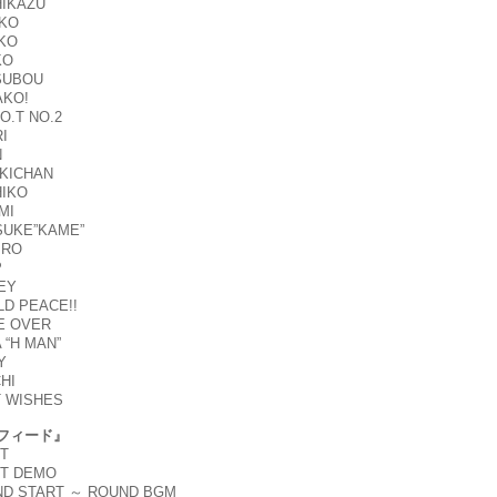
HIKAZU
UKO
EKO
KO
SUBOU
AKO!
O.T NO.2
I
N
UKICHAN
HIKO
MI
SUKE”KAME”
IRO
P
KEY
LD PEACE!!
E OVER
 “H MAN”
Y
CHI
T WISHES
フィード』
RT
RT DEMO
ND START ～ ROUND BGM