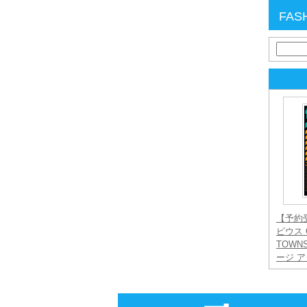
FAS
検
索:
【予約
ビウス C
TOWN
ージ 