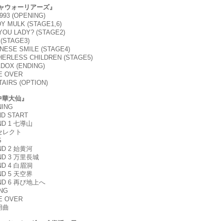
ャウォーリアーズ』
1993 (OPENING)
DY MULK (STAGE1,6)
 YOU LADY? (STAGE2)
 (STAGE3)
ANESE SMILE (STAGE4)
HERLESS CHILDREN (STAGE5)
ADOX (ENDING)
E OVER
TAIRS (OPTION)
中華大仙』
NING
ND START
UND 1 七導山
術セレクト
S
UND 2 始黄河
UND 3 万里長城
UND 4 白眉洞
UND 5 天空界
UND 6 再び地上へ
ING
E OVER
用曲