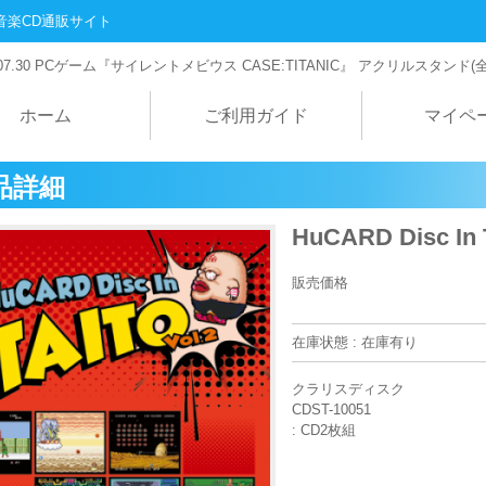
音楽CD通販サイト
07.30
PCゲーム『サイレントメビウス CASE:TITANIC』 アクリルスタンド(
ホーム
ご利用ガイド
マイペ
品詳細
HuCARD Disc In 
販売価格
在庫状態 : 在庫有り
クラリスディスク
CDST-10051
: CD2枚組