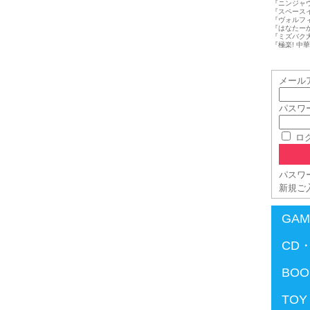
『ニンジャウォー
『スペースインベ
『ヴォルフィード
『はなたーかだか
『ミズバク大冒険
『極楽! 中華大
メール
パスワ
ロ
パスワ
新規ご
GAM
CD・
BOO
TOY