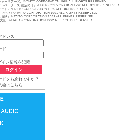
リアーズ』© TAITO CORPORATION 1989 ALL RIGHTS RESERVED.
ーダーズ 復活の日』© TAITO CORPORATION 1990 ALL RIGHTS RESERVED.
』© TAITO CORPORATION 1989 ALL RIGHTS RESERVED.
!?』© TAITO CORPORATION 1991 ALL RIGHTS RESERVED.
』© TAITO CORPORATION 1992 ALL RIGHTS RESERVED.
仙』© TAITO CORPORATION 1992 ALL RIGHTS RESERVED.
アドレス
ード
グイン情報を記憶
ードをお忘れですか ?
入会はこちら
E
AUDIO
K