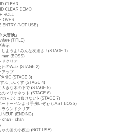
ND CLEAR
ND CLEAR DEMO
FF ROLL
E OVER
E ENTRY (NOT USE)
ク大冒険』
fanfare (TITLE)
ップ表示
くしようよ! みんな友達さ!! (STAGE 1)
y man (BOSS)
ウンドクリア
わのWalz (STAGE 2)
リーアップ
PANIC (STAGE 3)
! すふぃんくす (STAGE 4)
な大きな木の下で (STAGE 5)
上のマリオネット (STAGE 6)
yrinth -ぼくは負けない!- (STAGE 7)
はベートーベンより手強いぞぉ (LAST BOSS)
ストラウンドクリア
 LINEUP (ENDING)
n・chan・chan
ね
ちゃの国の小夜曲 (NOT USE)