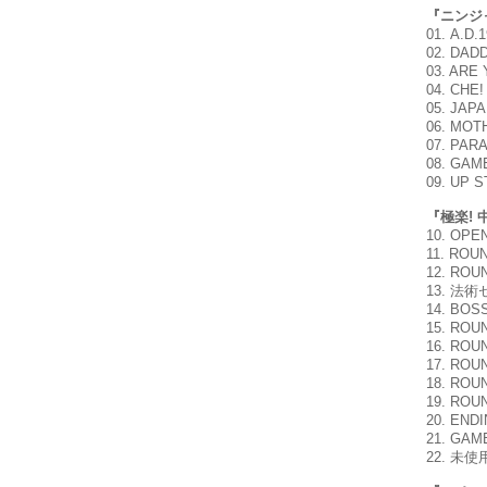
『ニンジ
01. A.D.
02. DAD
03. ARE
04. CHE!
05. JAP
06. MOT
07. PAR
08. GAM
09. UP S
『極楽! 
10. OPE
11. ROU
12. RO
13. 法
14. BOS
15. RO
16. RO
17. RO
18. RO
19. RO
20. END
21. GAM
22. 未使