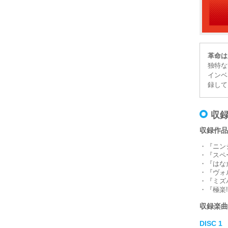
革命は
独特な
インベ
録して
収
収録作品
・『ニン
・『スペ
・『はな
・『ヴォ
・『ミズ
・『極楽
収録楽曲
DISC 1