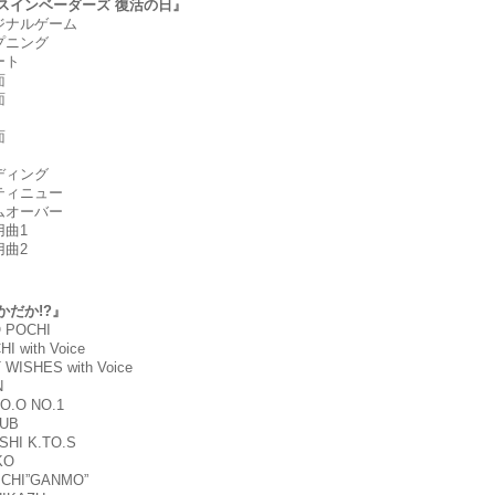
スインベーダーズ 復活の日』
リジナルゲーム
ープニング
ート
面
面
面
！
ンディング
ンティニュー
ームオーバー
用曲1
用曲2
かだか!?』
O POCHI
HI with Voice
 WISHES with Voice
N
KO.O NO.1
SUB
SHI K.TO.S
KO
NICHI”GANMO”