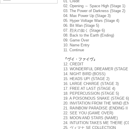
01. Credit
02. Opening ～ Space High (Stage 1)
03. The Power of Darkness (Stage 2)
04. Max Power Up (Stage 3)
05. Hyper Voltage Wars (Stage 4)
06. Bit Man (Stage 5)
07. 烈火の如く (Stage 6)
08. Back to the Earth (Ending)
09. Game Over
10. Name Entry
11. Continue
『ヴイ・ファイヴ』
12. CREDIT
13. WONDERFUL DREAMER (STAGE 
14. NIGHT BIRD (BOSS)
15. HEADS UP! (STAGE 2)
16. LARGE CHARGE (STAGE 3)
17. FREE AT LAST (STAGE 4)
18. PEPERCUSSION (STAGE 5)
19. A POISONOUS SNAKE (STAGE 6)
20. INVITATION FROM THE WIND 
21. RAINBOW PARADISE (ENDIN
22. SEE YOU (GAME OVER)
23. MOON AND STARS (NAME)
24. INTUITION TAKES ME THERE (C
25. ヴィマナ SE COLLECTION