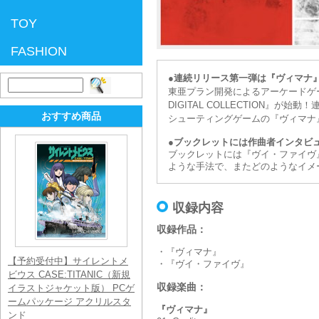
TOY
FASHION
●連続リリース第一弾は『ヴィマナ
検
東亜プラン開発によるアーケードゲーム
索:
DIGITAL COLLECTION』が始動！
おすすめ商品
シューティングゲームの『ヴィマナ
●ブックレットには作曲者インタビ
ブックレットには『ヴイ・ファイヴ
ような手法で、またどのようなイメ
収録内容
収録作品：
・『ヴィマナ』
【予約受付中】サイレントメ
・『ヴイ・ファイヴ』
ビウス CASE:TITANIC（新規
収録楽曲：
イラストジャケット版） PCゲ
ームパッケージ アクリルスタ
『ヴィマナ』
ンド