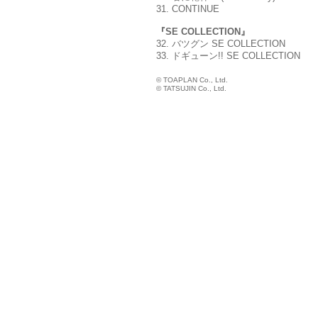
31. CONTINUE
『SE COLLECTION』
32. バツグン SE COLLECTION
33. ドギューン!! SE COLLECTION
© TOAPLAN Co., Ltd.
© TATSUJIN Co., Ltd.