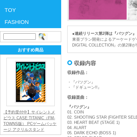
TOY
FASHION
●連続リリース第2弾は『バツグン』
検
東亜プラン開発によるアーケードゲーム
索:
DIGITAL COLLECTION』
おすすめ商品
収録内容
収録作品：
・『バツグン』
・『ドギューン!!』
収録楽曲：
『バツグン』
【予約受付中】サイレントメ
01. COIN
02. SHOOTING STAR (FIGHTER SEL
ビウス CASE:TITANIC（FM-
03. HEART BEAT (STAGE 1)
TOWNS版） PCゲームパッケ
04. ALART
ージ アクリルスタンド
05. DARK ECHO (BOSS 1)