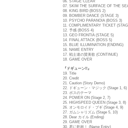
06. STAGE CLEAR
07. SKIM THE SURFACE OF THE SEA
08. KING BIRD (BOSS 2)
09. BOMBER DANCE (STAGE 3)
10. PSYCHO PARANOIA (BOSS 3)
11. COMPLIMENTARY TICKET (STAG
12. 予感 (BOSS 4)
13. GEO FRONTIA (STAGE 5)
14. FINAL ATTACK (BOSS 5)
15. BLUE ILLUMINATION (ENDING)
16. NAME ENTRY
17. 戦士達の賛美歌 (CONTINUE)
18. GAME OVER
『ドギューン!!』
19. Title
20. Credit
21. Caution (Story Demo)
22. ドギューン・マジック (Stage 1, 6)
23. ボスのテーマ
24. POWER ON (Stage 2, 7)
25. HIGHSPEED QUEEN (Stage 3, 8)
26. オンモロイド・ブギ (Stage 4, 9)
27. ガムシャリズム (Stage 5, 10)
28. Dear カイル (Ending)
29. GAME OVER
30. 君に乾杯！ (Name Entry)