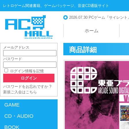
レトロゲーム関連書籍、ゲームパッケージ、音楽CD通販サイト
2026.07.30
PCゲーム『サイレントメビ
ホーム
メールアドレス
商品詳細
パスワード
AC-MALL
ログイン情報を記憶
パスワードをお忘れですか ?
新規ご入会はこちら
GAME
CD・AUDIO
BOOK