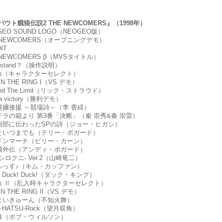
ウト餓狼伝説2 THE NEWCOMERS』（1998年）
OGEO SOUND LOGO（NEOGEO版）
HE NEWCOMERS（オープニングデモ）
IT
E NEWCOMERS β（MVSタイトル）
derstand？（操作説明）
 HITs（キャラクターセレクト）
 IN THE RING I（VS デモ）
ceed The Limit（リック・ストラウド）
n a victory（勝利デモ）
々盛嬢後援 ～競場詩～（李 香緋）
ンドラの箱より 第3番「決断」（秦 崇秀&秦 崇雷）
タイ南部に伝わったSPの詩（ジョー・ヒガシ）
クリといつまでも（テリー・ボガード）
ロンドンマーチ（ビリー・カーン）
雷波濤外伝（アンディ・ボガード）
2 -シロクニ- Ver.2（山崎竜二）
ウルっす♪（キム・カッファン）
ck! Duck! Duck!（ダック・キング）
 HITs Ⅱ（乱入時キャラクターセレクト）
 IN THE RING II（VS デモ）
まいまいきゅーん（不知火舞）
KU-HATSU-Rock（望月双角）
蜜の味（ボブ・ウィルソン）