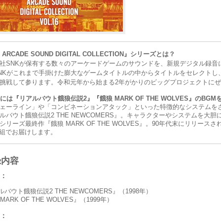
 ARCADE SOUND DIGITAL COLLECTION』シリーズとは？
社SNKが保有する数々のアーケードゲームのサウンドを、新規デジタル録音
NKがこれまで手掛けた膨大なゲームタイトルの中からタイトルをセレクトし、
挑戦して参ります。令和元年から始まる2年がかりのビッグプロジェクトに
弾には『リアルバウト餓狼伝説2』『餓狼 MARK OF THE WOLVES』のBGM
ェーライン」や「コンビネーションアタック」といった特徴的なシステムを
ルバウト餓狼伝説2 THE NEWCOMERS』。キャラクターやシステムを
シリーズ最終作『餓狼 MARK OF THE WOLVES』。90年代末にリリー
枚組でお届けします。
録内容
：
バウト餓狼伝説2 THE NEWCOMERS』（1998年）
ARK OF THE WOLVES』（1999年）
：