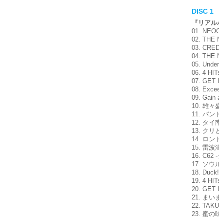
DISC 1
『リアルバ
01. NE
02. T
03. CRED
04. TH
05. Un
06. 4
07. GET
08. Ex
09. Gai
10. 雄
11. パ
12. 
13. 
14. 
15. 
16. C6
17. ソ
18. Du
19. 4
20. GET
21. 
22. TA
23. 