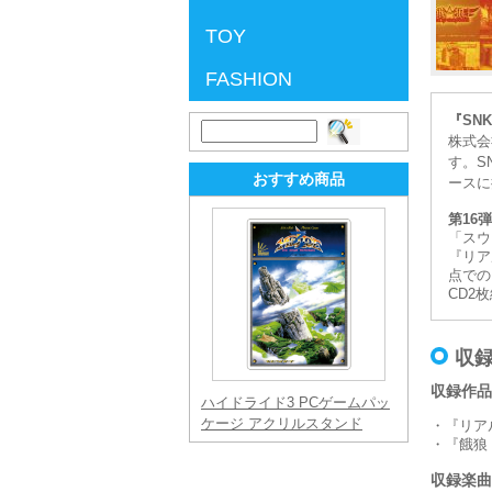
TOY
FASHION
『SNK
検
株式会
索:
す。S
おすすめ商品
ースに
第16
「スウ
『リア
点での
CD2
収
収録作品
ハイドライド3 PCゲームパッ
ケージ アクリルスタンド
・『リアル
・『餓狼 M
収録楽曲