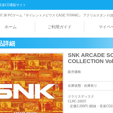
音楽CD通販サイト
07.30
PCゲーム『サイレントメビウス CASE:TITANIC』 アクリルスタンド(
ホーム
ご利用ガイド
マイペ
品詳細
SNK ARCADE SO
COLLECTION Vol
販売価格
在庫状態 : 在庫有り
クラリスディスク
CLRC-10037
: 定価3;200円 (税抜・音楽CD