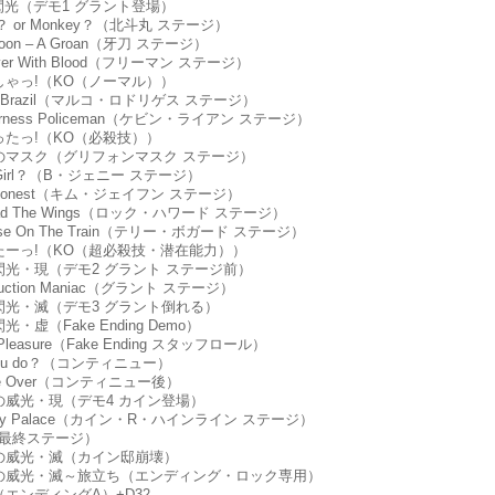
の閃光（デモ1 グラント登場）
nja？ or Monkey？（北斗丸 ステージ）
lmoon – A Groan（牙刀 ステージ）
l Over With Blood（フリーマン ステージ）
っしゃっ!（KO（ノーマル））
om Brazil（マルコ・ロドリゲス ステージ）
lderness Policeman（ケビン・ライアン ステージ）
らったっ!（KO（必殺技））
無敵のマスク（グリフォンマスク ステージ）
d Girl？（B・ジェニー ステージ）
oo Honest（キム・ジェイフン ステージ）
read The Wings（ロック・ハワード ステージ）
nrise On The Train（テリー・ボガード ステージ）
ったーっ!（KO（超必殺技・潜在能力））
の閃光・現（デモ2 グラント ステージ前）
struction Maniac（グラント ステージ）
の閃光・滅（デモ3 グラント倒れる）
閃光・虚（Fake Ending Demo）
r Pleasure（Fake Ending スタッフロール）
 you do？（コンティニュー）
ame Over（コンティニュー後）
傑の威光・現（デモ4 カイン登場）
gnity Palace（カイン・R・ハインライン ステージ）
O（最終ステージ）
奇傑の威光・滅（カイン邸崩壊）
奇傑の威光・滅～旅立ち（エンディング・ロック専用）
閑（エンディングA）+D32