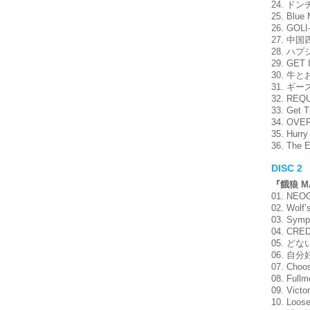
24. ドン
25. Bl
26. G
27. 
28. 
29. GET
30. 
31. 
32. RE
33. Get
34. O
35. Hu
36. T
DISC 2
『餓狼 MA
01. NE
02. Wol
03. Sym
04. CRED
05. どな
06. 自
07. C
08. Ful
09. Vic
10. Lo