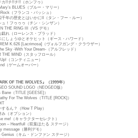
チカ!!チ!!チ!!（ホンフゥ）
ue Mary’s BLUES（ブルー・マリー）
OLI-Rock（フランコ・バッシュ）
中国四千年の歴史とはいかにII（タン・フー・ルー）
ハプシュ！フゥゥゥ（チン・シンザン）
 IN THE RING III（VS デモ）
牛とお戯れ（ローレンス・ブラッド）
ギースにしょうゆとオケヒット（ギース・ハワード）
QUIEM K.626 [Lacrimosa]（ヴォルフガング・クラウザー）
 The Sky -With Your Dream-（アルフレッド）
VER THE MIND（スタッフロール）
rry Up!（コンティニュー）
he End（ゲームオーバー）
RK OF THE WOLVES』（1999年）
OGEO SOUND LOGO（NEOGEO版）
f’s Bane（TITLE [GEESE]）
pathy For The Wolves（TITLE [ROCK]）
IT
いするん？（How T Play）
分好み（オプション）
hoose me!（キャラクターセレクト）
lmoon – Heartfull（双葉ほたる ステージ）
tory message（勝利デモ）
ose Genius（キム・ドンファン ステージ）