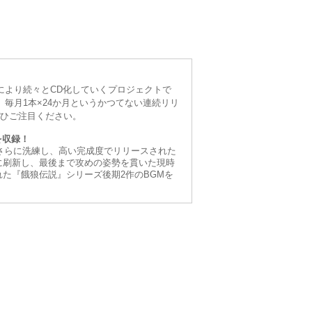
により続々とCD化していくプロジェクトで
毎月1本×24か月というかつてない連続リリ
ぜひご注目ください。
を収録！
さらに洗練し、高い完成度でリリースされた
大胆に刷新し、最後まで攻めの姿勢を貫いた現時
スされた『餓狼伝説』シリーズ後期2作のBGMを