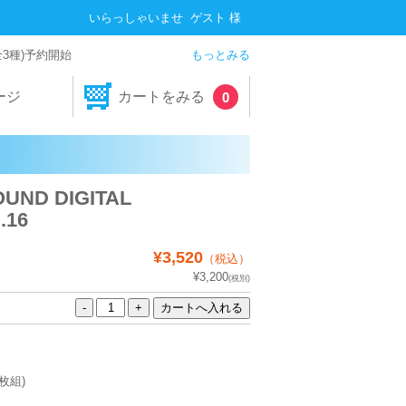
いらっしゃいませ ゲスト 様
全3種)予約開始
もっとみる
ージ
カートをみる
0
UND DIGITAL
.16
¥3,520
（税込）
¥3,200
(税別)
2枚組)