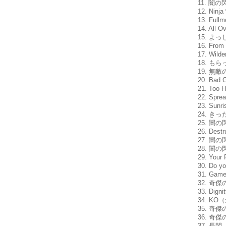
11. 闇
12. Ni
13. Ful
14. Al
15. よ
16. Fr
17. Wi
18. も
19. 
20. Ba
21. T
22. Sp
23. Su
24. き
25. 闇
26. De
27. 闇
28. 闇の
29. You
30. Do
31. G
32. 奇
33. Di
34. K
35. 
36. 
37. 長