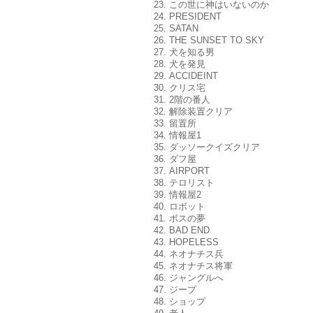
23. この世に神はいないのか
24. PRESIDENT
25. SATAN
26. THE SUNSET TO SKY
27. 犬を知る男
28. 犬を発見
29. ACCIDEINT
30. クリス宅
31. 2階の番人
32. 解除装置クリア
33. 留置所
34. 情報屋1
35. ダッソークイズクリア
36. ダフ屋
37. AIRPORT
38. テロリスト
39. 情報屋2
40. ロボット
41. ボスの夢
42. BAD END
43. HOPELESS
44. ネオナチス兵
45. ネオナチス将軍
46. ジャングルへ
47. ジープ
48. ショップ