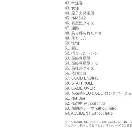
42. 常連客
43. 女性
44. 原子力発電所
45. N-MJ-12
46. 異星獣クイズ
47. 通路
48. 乗り移られたネオ
49. 落とし穴
50. 怪物
51. 脱出
52. 捕まったヘレン
53. 最終異星獣
54. 最終異星獣デモ
55. 最後のクイズ
56. 依頼失敗
57. GOOD ENDING
58. STAFFROLL
59. GAME OVER
60. 名探偵NEO＆GEO ロングバージ
61. Not Use
62. 檻の中 without Intro
63. 加納のテーマ without Intro
64. ACCIDENT without Intro
※「ARCADE SOUND DIGITAL COL
ンセプトに制作しております。本シリーズでは基板