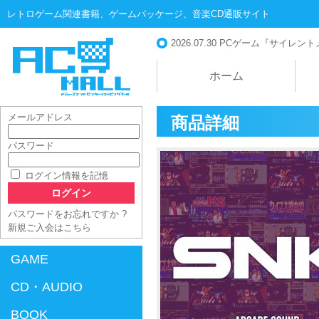
レトロゲーム関連書籍、ゲームパッケージ、音楽CD通販サイト
2026.07.30
PCゲーム『サイレントメビ
ホーム
メールアドレス
商品詳細
パスワード
AC-MALL
ログイン情報を記憶
パスワードをお忘れですか ?
新規ご入会はこちら
GAME
CD・AUDIO
BOOK