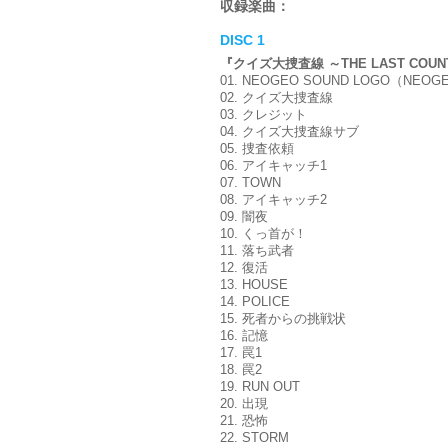
収録楽曲：
DISC 1
『クイズ大捜査線 ～THE LAST COUN
01. NEOGEO SOUND LOGO（NEO
02. クイズ大捜査線
03. クレジット
04. クイズ大捜査線サブ
05. 捜査依頼
06. アイキャッチ1
07. TOWN
08. アイキャッチ2
09. 闇夜
10. くっ首が！
11. 落ち武者
12. 復活
13. HOUSE
14. POLICE
15. 死者からの挑戦状
16. 記憶
17. 罠1
18. 罠2
19. RUN OUT
20. 出現
21. 恐怖
22. STORM