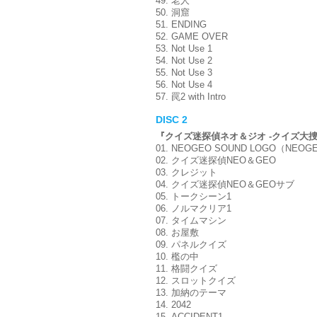
49. 老人
50. 洞窟
51. ENDING
52. GAME OVER
53. Not Use 1
54. Not Use 2
55. Not Use 3
56. Not Use 4
57. 罠2 with Intro
DISC 2
『クイズ迷探偵ネオ＆ジオ -クイズ大捜査
01. NEOGEO SOUND LOGO（NEO
02. クイズ迷探偵NEO＆GEO
03. クレジット
04. クイズ迷探偵NEO＆GEOサブ
05. トークシーン1
06. ノルマクリア1
07. タイムマシン
08. お屋敷
09. パネルクイズ
10. 檻の中
11. 格闘クイズ
12. スロットクイズ
13. 加納のテーマ
14. 2042
15. ACCIDENT1