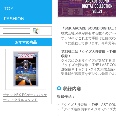
TOY
FASHION
『SNK ARCADE SOUND DIGIT
検
株式会社SNKが保有する数々のア
索:
す。SNKがこれまで手掛けた膨大な
おすすめ商品
ースに挑戦して参ります。令和元年
第21弾には『クイズ大捜査線 ～THE
収録！
クイズに染まりクイズが支配する街
『クイズ大捜査線 ～THE LAST
迷探偵ネオ＆ジオ -クイズ大捜査線
楽曲群が高音質なデジタル録音でよ
収録内容
ザナックEX PCゲームパッケ
収録作品：
ージ アクリルスタンド
・『クイズ大捜査線 ～THE LAST COU
・『クイズ迷探偵ネオ＆ジオ -クイズ大捜