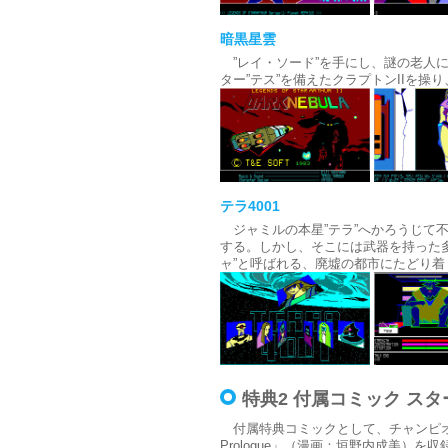
暗黒星雲
”レイ・ソード”を手にし、謎の老人に
ター”テス”を備えたクラプトンIIを
テラ4001
ジャミルの本星”テラ”へかろうじて不
する。しかし、そこには武器を持った
ャ”と呼ばれる、廃墟の都市にたどり着
特典2 付属コミック スター
付属特典コミックとして、チャンピオンR
Prologue」（漫画：垣野内成美）を収