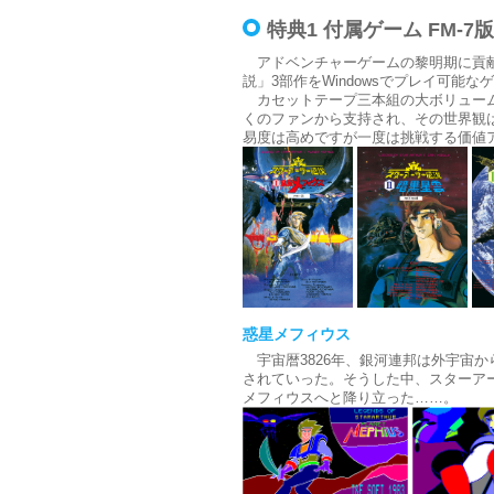
特典1 付属ゲーム FM-
アドベンチャーゲームの黎明期に貢献
説」3部作をWindowsでプレイ可能
カセットテープ三本組の大ボリューム
くのファンから支持され、その世界観
易度は高めですが一度は挑戦する価値
惑星メフィウス
宇宙暦3826年、銀河連邦は外宇宙
されていった。そうした中、スターア
メフィウスへと降り立った……。