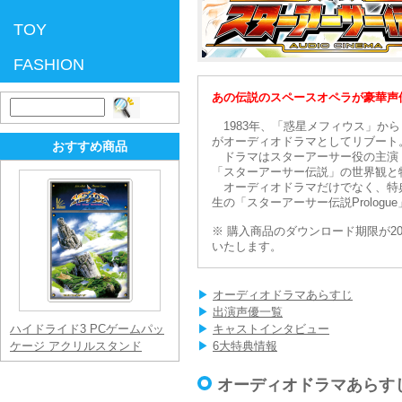
TOY
FASHION
あの伝説のスペースオペラが豪華声
検
索:
1983年、「惑星メフィウス」か
がオーディオドラマとしてリブート
おすすめ商品
ドラマはスターアーサー役の主演・
「スターアーサー伝説」の世界観と
オーディオドラマだけでなく、特典
生の「スターアーサー伝説Prolo
※ 購入商品のダウンロード期限が20
いたします。
▶
オーディオドラマあらすじ
▶
出演声優一覧
ハイドライド3 PCゲームパッ
▶
キャストインタビュー
ケージ アクリルスタンド
▶
6大特典情報
オーディオドラマあらす