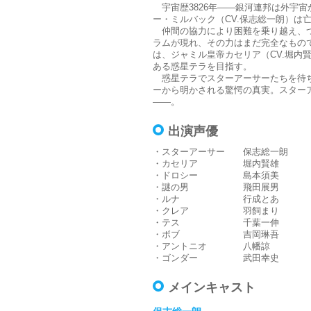
宇宙歴3826年――銀河連邦は外宇
ー・ミルバック（CV.保志総一朗）は
仲間の協力により困難を乗り越え、つ
ラムが現れ、その力はまだ完全なもの
は、ジャミル皇帝カセリア（CV.堀
ある惑星テラを目指す。
惑星テラでスターアーサーたちを待ち
ーから明かされる驚愕の真実。スター
――。
出演声優
・スターアーサー 保志総一朗
・カセリア 堀内賢雄
・ドロシー 島本須美
・謎の男 飛田展男
・ルナ 行成とあ
・クレア 羽飼まり
・テス 千葉一伸
・ボブ 吉岡琳吾
・アントニオ 八幡諒
・ゴンダー 武田幸史
メインキャスト