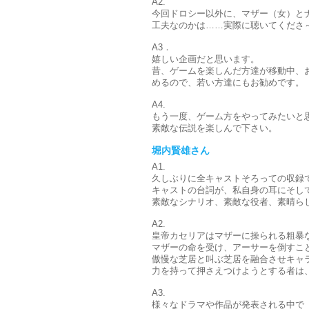
A2.
今回ドロシー以外に、マザー（女）と
工夫なのかは……実際に聴いてくださ
A3．
嬉しい企画だと思います。
昔、ゲームを楽しんだ方達が移動中、
めるので、若い方達にもお勧めです。
A4.
もう一度、ゲーム方をやってみたいと
素敵な伝説を楽しんで下さい。
堀内賢雄さん
A1.
久しぶりに全キャストそろっての収録
キャストの台詞が、私自身の耳にそし
素敵なシナリオ、素敵な役者、素晴ら
A2.
皇帝カセリアはマザーに操られる粗暴
マザーの命を受け、アーサーを倒すこ
傲慢な芝居と叫ぶ芝居を融合させキャ
力を持って押さえつけようとする者は
A3.
様々なドラマや作品が発表される中で