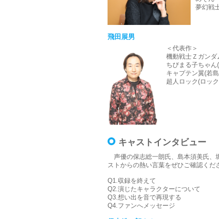
夢幻戦士
飛田展男
＜代表作＞
機動戦士Ｚガンダ
ちびまる子ちゃん(
キャプテン翼(若島
超人ロック(ロック
キャストインタビュー
声優の保志総一朗氏、島本須美氏、堀
ストからの熱い言葉をぜひご確認くだ
Q1.収録を終えて
Q2.演じたキャラクターについて
Q3.想い出を音で再現する
Q4.ファンへメッセージ