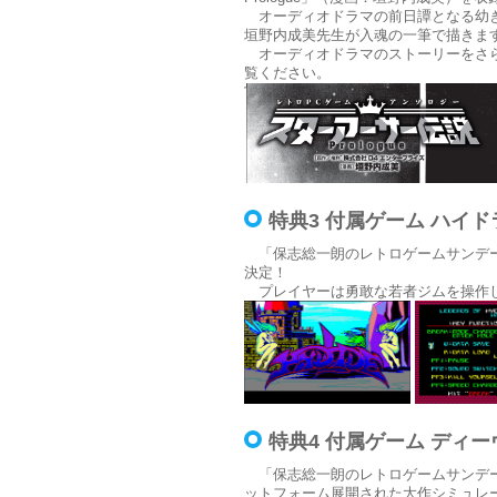
オーディオドラマの前日譚となる幼き
垣野内成美先生が入魂の一筆で描きま
オーディオドラマのストーリーをさら
覧ください。
特典3 付属ゲーム ハイドラ
「保志総一朗のレトロゲームサンデー」
決定！
プレイヤーは勇敢な若者ジムを操作し
特典4 付属ゲーム ディーヴ
「保志総一朗のレトロゲームサンデー
ットフォーム展開された大作シミュレ