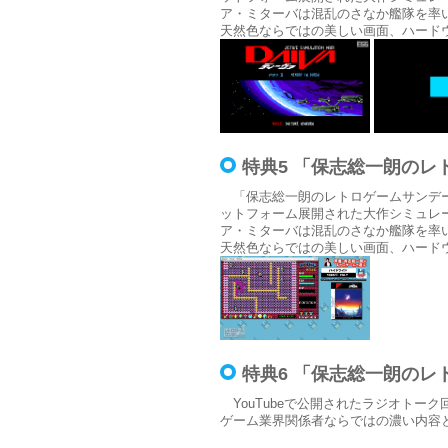
ア・ミターバは混乱のさなか艦隊を率
天然色ならではの美しい画面、ハード
特典5 「保志総一朗の
「保志総一朗のレトロゲームサンデー
ットフォーム展開された大作シミュレ
ア・ミターバは混乱のさなか艦隊を率
天然色ならではの美しい画面、ハード
特典6 「保志総一朗の
YouTubeで公開されたラジオトー
ゲーム業界関係者ならではの濃い内容