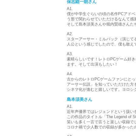
保志総一朗さん
A1.
僕が中学生ぐらいの頃の名作PCアド
う形で関わらせていただけるなんて感
そして島本須美さんや堀内賢雄さんた
A2.
スターアーサー・ミルバック（演じて
人公という感じでしたので、僕も敢え
A3.
素晴らしいです！レトロPCゲーム好
ます。そして出演もしたい！
A4.
古からのレトロPCゲームファンにと
アーサー伝説」を知っていただけた方
シネマ化が進むと嬉しいです。ヨロシ
島本須美さん
A1.
近年声優界ではレジェンドという扱い
この作品のタイトル「The Legend of
笑いも多く一言で言うと楽しい収録で
コロナ禍で少人数での収録が多かった