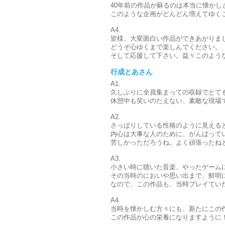
40年前の作品が蘇るのは本当に懐かし
このような企画がどんどん増えてゆく
A4.
皆様、大変面白い作品ができあがりま
どうぞ心ゆくまで楽しんでください。
そして応援して下さい。益々このよう
行成とあさん
A1.
久しぶりに全員集まっての収録でとて
休憩中も笑いのたえない、素敵な現場
A2.
さっぱりしている性格のように見える
内心は大事な人のために、がんばって
苦しかっただろうね。よく頑張ったね
A3.
小さい時に聴いた音楽、やったゲーム
その当時のにおいや思い出まで、鮮明
なので、この作品も、当時プレイてい
A4.
当時を懐かしむ方々にも、新たにこの
この作品が心の栄養になりますように