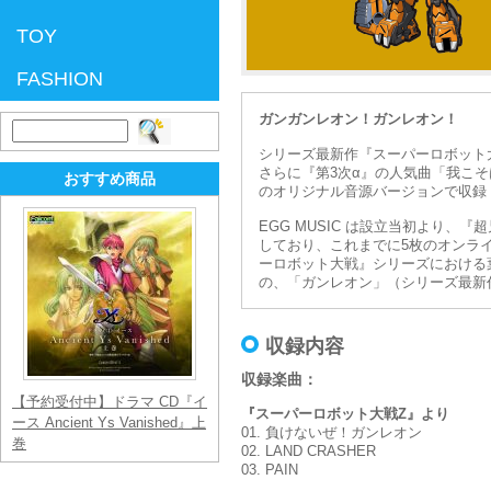
TOY
FASHION
ガンガンレオン！ガンレオン！
検
索:
シリーズ最新作『スーパーロボット
さらに『第3次α』の人気曲「我こ
おすすめ商品
のオリジナル音源バージョンで収録
EGG MUSIC は設立当初より
しており、これまでに5枚のオンラ
ーロボット大戦』シリーズにおける
の、「ガンレオン」（シリーズ最新
収録内容
収録楽曲：
【予約受付中】ドラマ CD『イ
『スーパーロボット大戦Z』より
ース Ancient Ys Vanished』上
01. 負けないぜ！ガンレオン
巻
02. LAND CRASHER
03. PAIN