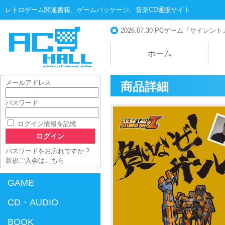
レトロゲーム関連書籍、ゲームパッケージ、音楽CD通販サイト
2026.07.30
PCゲーム『サイレントメビ
ホーム
メールアドレス
商品詳細
パスワード
AC-MALL
ログイン情報を記憶
パスワードをお忘れですか ?
新規ご入会はこちら
GAME
CD・AUDIO
BOOK