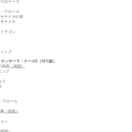
ョウのテーマ
カ・アローカ
タ・サテイヤの塔
・サテイヤ
巣
スドラゴン
ディング
2 サンサーラ・ナーガ2（SFC版）
力画面
（視聴）
ニング
ルド
タ
カ・アローカ
庭園
（視聴）
ジョン
（視聴）