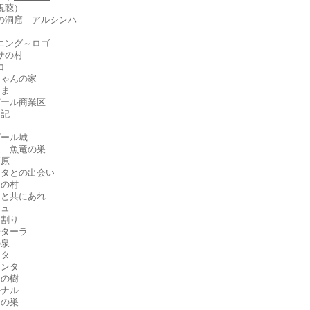
視聴）
人の洞窟 アルシンハ
プニング～ロゴ
サの村
コ
ちゃんの家
たま
プール商業区
日記
プール城
道 魚竜の巣
草原
ムリタとの出会い
ナの村
竜と共にあれ
シュ
カ割り
子ターラ
の泉
リタ
クンタ
マの樹
ルナル
チの巣