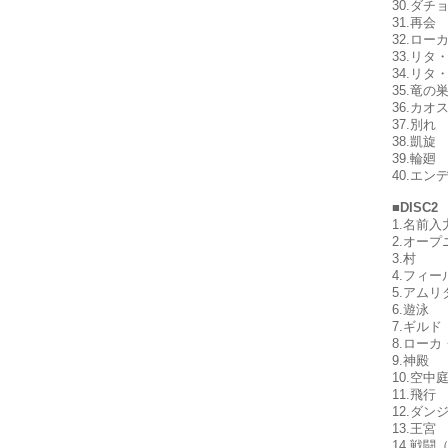
30.ダチ
31.再会
32.ロー
33.リ
34.リタ
35.竜の
36.カオ
37.別れ
38.凱旋
39.輪廻
40.エン
■DISC
1.名前入
2.オープ
3.村
4.フィー
5.アムリ
6.遊泳
7.ギルド
8.ロー
9.神殿
10.空中
11.飛行
12.ダン
13.王宮
14.戦闘