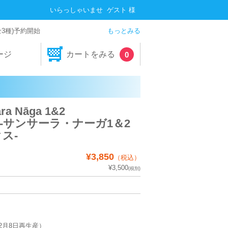
いらっしゃいませ ゲスト 様
全3種)予約開始
もっとみる
ージ
カートをみる
0
 Nāga 1&2
S -サンサーラ・ナーガ1＆2
ス-
¥3,850
（税込）
¥3,500
(税別)
9年2月8日再生産）