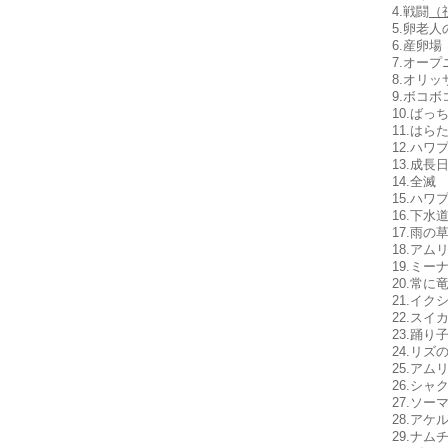
4.戦闘
（
5.卵老
6.産卵場
7.オー
8.オリッ
9.ボコボ
10.ばっ
11.はら
12.ハワ
13.成長
14.全滅
15.ハワ
16.下水
17.雨の
18.ア
19.ミー
20.常に
21.イク
22.スイ
23.踊り
24.リズ
25.アム
26.シャ
27.ソー
28.アケ
29.ナム