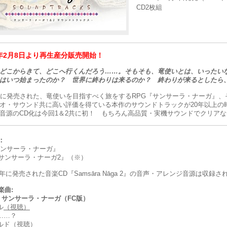
CD2枚組
9年2月8日より再生産分販売開始！
どこからきて、どこへ行くんだろう……。そもそも、竜使いとは、いったい
はいつ始まったのか？ 世界に終わりは来るのか？ 終わりが来るとしたら
代に発売された、竜使いを目指すべく旅をするRPG『サンサーラ・ナーガ』、
オ・サウンド共に高い評価を得ている本作のサウンドトラックが20年以上の
音源のCD化は今回1＆2共に初！ もちろん高品質・実機サウンドでクリア
：
サンサーラ・ナーガ』
『サンサーラ・ナーガ2』（※）
4年に発売された音楽CD『Samsāra Nāga 2』の音声・アレンジ音源は収
楽曲:
1 サンサーラ・ナーガ（FC版）
ル
（視聴）
……？
ルド
（視聴）