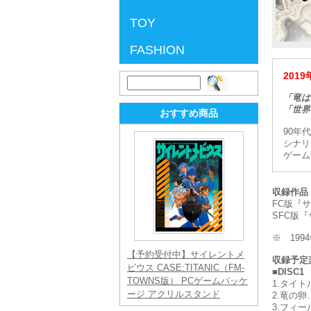
TOY
FASHION
201
検
索:
「竜は
「世界
おすすめ商品
90年
シナリ
ゲーム
収録作品
FC版『
SFC版
※ 199
【予約受付中】サイレントメ
収録予定
ビウス CASE:TITANIC（FM-
■DISC
TOWNS版） PCゲームパッケ
1.タイト
ージ アクリルスタンド
2.竜の卵
3.フィー