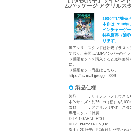
【予約受付中】サイレントメビ
ムパッケージ アクリルス
1990年に発
本作は1990
ベンチャーゲー
特殊警察（通称
ります。
当アクリルスタンドは新規イラスト
ており、表面はAMPメンバーのイ
３種類セットを購入すると送料無料
に。
３種類セット商品はこちら。
https://ac-mall.jp/eggd-0009
製品仕様
製品 ：サイレントメビウス CASE
本体サイズ：約75mm（横）x約100
素材 ：アクリル（本体・スタ
専用スタンド付属
© LAB-GARNIER/ST
© D4Enterprise Co.,Ltd.
※１）2016年にPC向けに発売された「S