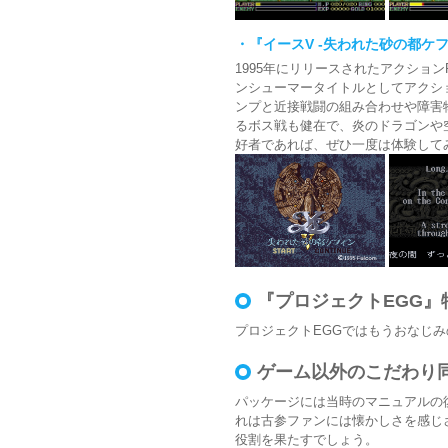
・『イースV -失われた砂の都ケ
1995年にリリースされたアクショ
ンシューマータイトルとしてアクシ
ンプと近接戦闘の組み合わせや障害
るボス戦も健在で、炎のドラゴンや
好者であれば、ぜひ一度は体験して
『プロジェクトEGG』
プロジェクトEGGではもうおなじみ
ゲーム以外のこだわり
パッケージには当時のマニュアルの
れは古参ファンには懐かしさを感じ
役割を果たすでしょう。