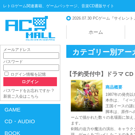
レトロゲーム関連書籍、ゲームパッケージ、音楽CD通販サイト
2026.07.30
PCゲーム『サイレントメビ
ホーム
メールアドレス
カテゴリー別アー
パスワード
AC-MALL
【予約受付中】ドラマ CD『イー
ログイン情報を記憶
商品概要
パスワードをお忘れですか ?
1987年の発
新規ご入会はこちら
本作は、『イース
王国イースの謎
GAME
脚本は、原作へ
ームで描かれた数々の名場面に加え
CD・AUDIO
ます。
剣戟の迫力や魔法の演出、キャラク
BOOK
現。ゲームをプレイしたことのある