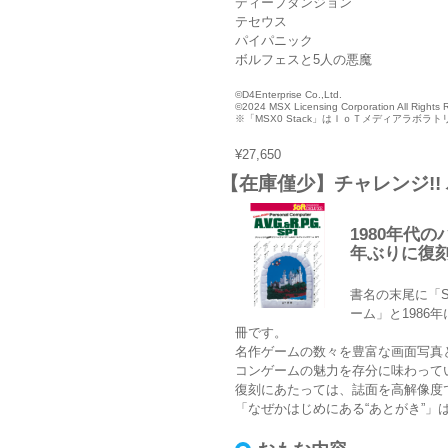
ディープダンジョン
テセウス
パイパニック
ボルフェスと5人の悪魔
©D4Enterprise Co.,Ltd.
©2024 MSX Licensing Corporation All Rights 
※「MSX0 Stack」はＩｏＴメディアラボラ
¥27,650
【在庫僅少】チャレンジ!!
1980年代
年ぶりに復
書名の末尾に「S
ーム」と1986
冊です。
名作ゲームの数々を豊富な画面写真
コンゲームの魅力を存分に味わって
復刻にあたっては、誌面を高解像度
「なぜかはじめにある“あとがき”」