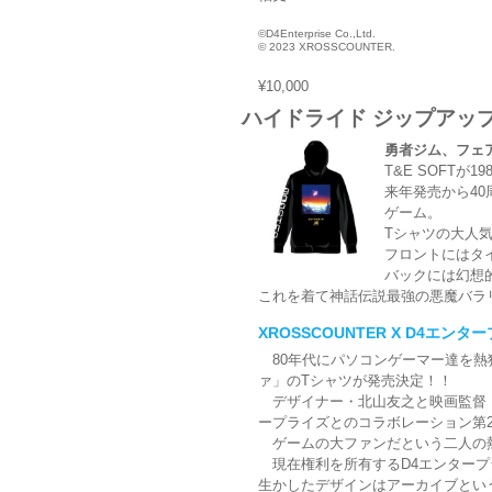
©D4Enterprise Co.,Ltd.
© 2023 XROSSCOUNTER.
¥10,000
ハイドライド ジップアッ
勇者ジム、フェ
T&E SOFT
来年発売から4
ゲーム。
Tシャツの大人
フロントにはタ
バックには幻想的
これを着て神話伝説最強の悪魔バラ
XROSSCOUNTER X D4エ
80年代にパソコンゲーマー達を熱
ァ」のTシャツが発売決定！！
デザイナー・北山友之と映画監督・北
ープライズとのコラボレーション第
ゲームの大ファンだという二人の熱
現在権利を所有するD4エンタープ
生かしたデザインはアーカイブとい