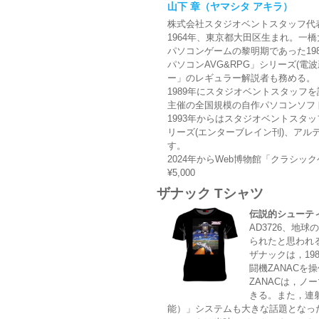
山下 章（ヤマシタ アキラ）
株式会社スタジオベントスタッフ代
1964年、東京都大田区生まれ。一
パソコンゲームの黎明期であった19
パソコンAVG&RPG」シリーズ(
ー」のレギュラー解説者も務める。
1989年にスタジオベントスタッフを
主催の全国規模の自作パソコンソフト
1993年からはスタジオベントスタッ
リーズ(エンターブレイン刊)、アル
す。
2024年からWeb博物館「
クラシック
¥5,000
ザナック Tシャツ
伝説的シューテ
AD3726、地
られたと思われ
ザナックは，1
闘機ZANAC
ZANACは，
きる。また，連
能）」システムも大きな話題となっ