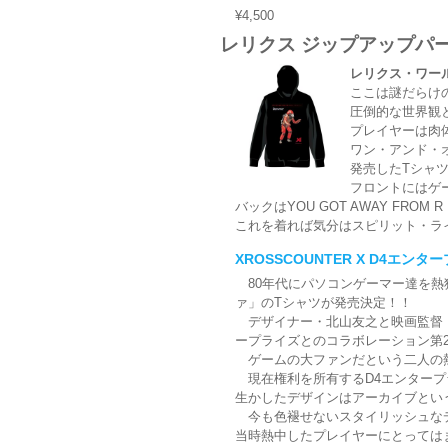
¥4,500
レリクス ジップアップパ
レリクス・ワー
ここは謎だらけ
圧倒的な世界観
プレイヤーは肉
ワン・アンド・
発売したTシャ
フロントにはゲ
バックはYOU GOT AWAY FROM
これを着れば気分はスピリット・ラ
XROSSCOUNTER X D4エ
80年代にパソコンゲーマー達を熱
ァ」のTシャツが発売決定！！
デザイナー・北山友之と映画監督・北
ープライズとのコラボレーション第
ゲームの大ファンだという二人の熱
現在権利を所有するD4エンタープ
生かしたデザインはアーカイブとい
今も色褪せないスタイリッシュなデ
当時熱中したプレイヤーにとっては