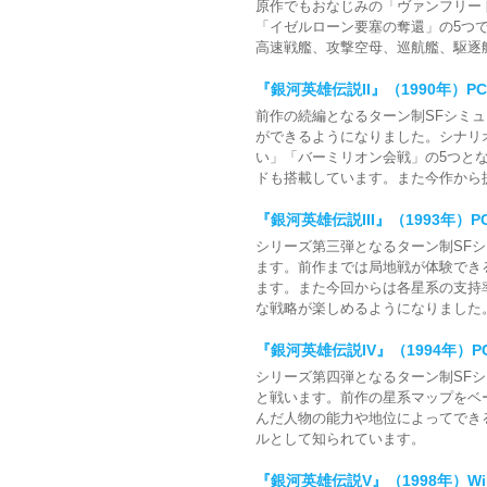
原作でもおなじみの「ヴァンフリー
「イゼルローン要塞の奪還」の5つ
高速戦艦、攻撃空母、巡航艦、駆逐
『銀河英雄伝説II』（1990年）PC-980
前作の続編となるターン制SFシミ
ができるようになりました。シナリ
い」「バーミリオン会戦」の5つと
ドも搭載しています。また今作から
『銀河英雄伝説III』（1993年）PC-9
シリーズ第三弾となるターン制SF
ます。前作までは局地戦が体験でき
ます。また今回からは各星系の支持
な戦略が楽しめるようになりました
『銀河英雄伝説IV』（1994年）PC
シリーズ第四弾となるターン制SF
と戦います。前作の星系マップをベ
んだ人物の能力や地位によってでき
ルとして知られています。
『銀河英雄伝説V』（1998年）Wi