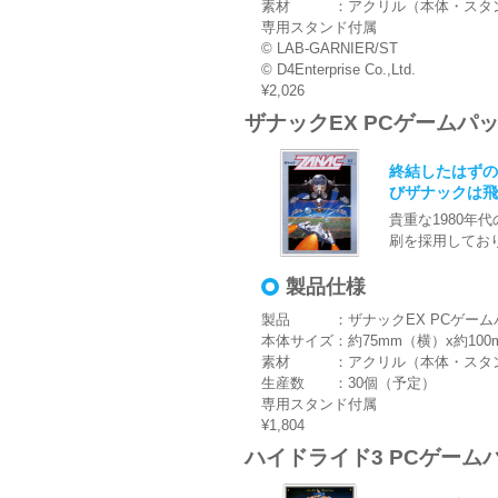
素材 ：アクリル（本体・スタ
専用スタンド付属
© LAB-GARNIER/ST
© D4Enterprise Co.,Ltd.
¥2,026
ザナックEX PCゲームパ
終結したはずの
びザナックは飛
貴重な1980
刷を採用してお
製品仕様
製品 ：ザナックEX PCゲーム
本体サイズ：約75mm（横）x約100
素材 ：アクリル（本体・スタ
生産数 ：30個（予定）
専用スタンド付属
¥1,804
ハイドライド3 PCゲーム