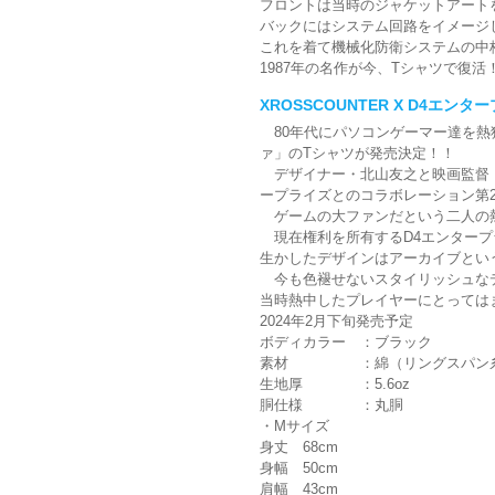
フロントは当時のジャケットアート
バックにはシステム回路をイメージし
これを着て機械化防衛システムの中
1987年の名作が今、Tシャツで復活
XROSSCOUNTER X D4エ
80年代にパソコンゲーマー達を熱
ァ」のTシャツが発売決定！！
デザイナー・北山友之と映画監督・北
ープライズとのコラボレーション第
ゲームの大ファンだという二人の熱
現在権利を所有するD4エンタープ
生かしたデザインはアーカイブとい
今も色褪せないスタイリッシュなデ
当時熱中したプレイヤーにとっては
2024年2月下旬発売予定
ボディカラー ：ブラック
素材 ：綿（リングスパン糸）
生地厚 ：5.6oz
胴仕様 ：丸胴
・Mサイズ
身丈 68cm
身幅 50cm
肩幅 43cm