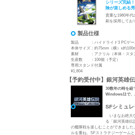
シリーズ完結！
険が楽しめる秀
貴重な1980
刷を採用してお
製品仕様
製品 ：ハイドライド3 PCゲー
本体サイズ：約75mm（横）x約100
素材 ：アクリル（本体・スタ
生産数 ：100個（予定）
専用スタンド付属
¥1,804
【予約受付中】銀河英雄伝説Ulti
30数年の時を経
Windows11
SFシミュ
いまなお絶大な
る「銀河英雄伝
の艦隊戦を楽しむことができました。19
ルを重ね、SFストラテジーゲーム