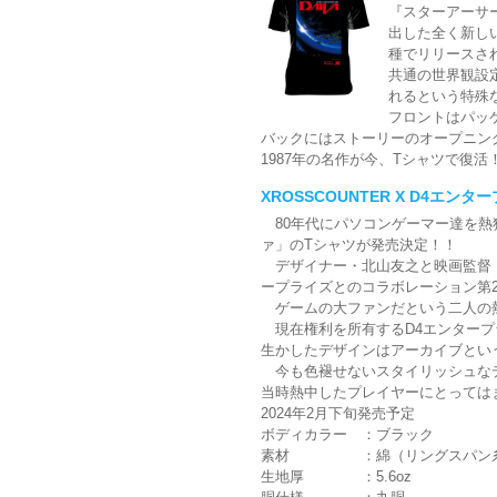
『スターアーサ
出した全く新しいゲ
種でリリースさ
共通の世界観設
れるという特殊
フロントはパッ
バックにはストーリーのオープニン
1987年の名作が今、Tシャツで復活
XROSSCOUNTER X D4エ
80年代にパソコンゲーマー達を熱
ァ」のTシャツが発売決定！！
デザイナー・北山友之と映画監督・北
ープライズとのコラボレーション第
ゲームの大ファンだという二人の熱
現在権利を所有するD4エンタープ
生かしたデザインはアーカイブとい
今も色褪せないスタイリッシュなデ
当時熱中したプレイヤーにとっては
2024年2月下旬発売予定
ボディカラー ：ブラック
素材 ：綿（リングスパン糸）
生地厚 ：5.6oz