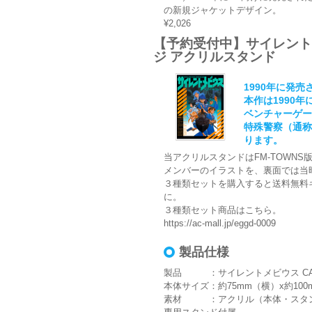
の新規ジャケットデザイン。
¥2,026
【予約受付中】サイレントメビ
ジ アクリルスタンド
1990年に発
本作は1990
ベンチャーゲー
特殊警察（通称
ります。
当アクリルスタンドはFM-TOWN
メンバーのイラストを、裏面では当
３種類セットを購入すると送料無料
に。
３種類セット商品はこちら。
https://ac-mall.jp/eggd-0009
製品仕様
製品 ：サイレントメビウス CASE:
本体サイズ：約75mm（横）x約100
素材 ：アクリル（本体・スタ