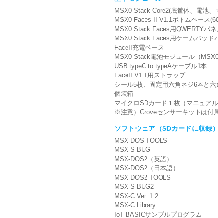
MSX0 Stack Core2(底筐体、電池
MSX0 Faces II V1.1ボトムベース(
MSX0 Stack Faces⽤QWERTYパ
MSX0 Stack Faces⽤ゲームパッ
FaceII充電ベース
MSX0 Stack電池モジュール（MSX0 M5
USB typeC to typeAケーブル1本
FaceII V1.1⽤ストラップ
シール5枚、固定⽤六⾓ネジ6本と六
個装箱
マイクロSDカード１枚（マニュア
※注意）Groveセンサーキットは
ソフトウェア（SDカードに収録
MSX-DOS TOOLS
MSX-S BUG
MSX-DOS2（英語）
MSX-DOS2（日本語）
MSX-DOS2 TOOLS
MSX-S BUG2
MSX-C Ver. 1.2
MSX-C Library
IoT BASICサンプルプログラム