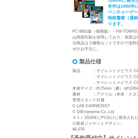
1990年に発
本作は1990
ベンチャーゲー
特殊警察（通称
ります。
PC-9801版（後期版）・FM-T
は両面印刷を採用しており、表面は
当商品は３種類セットですので送料
ぜひお手元に。
製品仕様
製品 ：サイレントメビウス CASE:
：サイレントメビウス CASE:TI
：サイレントメビウス CASE:T
本体サイズ：約75mm（横）x約100
素材 ：アクリル（本体・スタ
専用スタンド付属
© LAB-GARNIER/ST
© D4Enterprise Co.,Ltd.
※１）2016年にPC向けに発売された「S
の新規ジャケットデザイン。
¥6,078