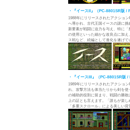
・『イースII』（PC-8801SR版 / PC
1988年にリリースされたアクショ
へ導かれ、古代王国イースの謎に挑
新要素が戦闘に迫力を与え、特に「
の使用といった細かな改良点に加え
ス戦など、続編として進化を遂げて
・『イースIII』（PC-8801SR版 / P
1989年にリリースされたアクショ
れ、攻撃方法も体当たりから剣を使
の補助的役割に留まり、戦闘の勝敗
上の証とも言えます。「誰もが楽し
「多重スクロール」による美しい背