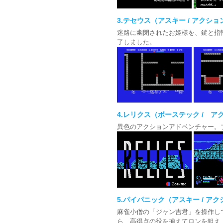
3.テセウス（アスキー / アクション
迷路に幽閉されたお姫様を、鍵と指
了しました。
4.レリクス（ボーステック / アク
異色のアクションアドベンチャー。
5.パイパニック（アスキー / アクシ
麻雀小僧の「ジャン吉君」を操作し
ら、高得点の役を揃えてロンを狙え