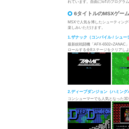
れています。自由にIoTのプログ
6タイトルのMSXゲー
MSXで人気を博したシューティン
楽しみいただけます。
1.ザナック（コンパイル / シューテ
最新鋭戦闘機「AFX-6502=ZA
ロールする全8ステージをクリアし
2.ディープダンジョン（ハミングバー
コンシューマーでも人気となった3D