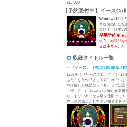
¥18,000
【予約受付中】イースColle
Windows1
今なお高い知名
集結！ 往年の
早期予約キャ
現在、本製品を
合は本キャンペ
収録タイトル一覧
・『イース』（PC-8801SR版 / PC-9
1987年にリリースされたアクショ
もたらした作品として知られていま
を排除した絶妙なレベルアップ設定
「優しさ」にあふれた工夫が多数盛
り、トリッキーな攻撃を仕掛けてく
作はその原点として高い知名度を誇