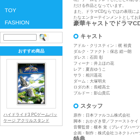
だける作品となっています。
TOY
また、ドラマCDならではの表現に
たなエンターテインメントとしてお
FASHION
豪華キャストでドラマCD
キャスト
検
索:
アドル・クリスティン：梶 裕貴
おすすめ商品
ダルク・ファクト：保志 総一朗
ダレス：石田 彰
フィーナ：井上ほの花
レア：夏吉ゆうこ
サラ：相川遥花
ダーム：大塚明夫
ロダの木：長嶝高士
ブルドー：影山貴広
スタッフ
ハイドライド3 PCゲームパッ
原作：日本ファルコム株式会社
ケージ アクリルスタンド
脚本：おかざき登／ファーストケイ
音響監督：榎本 覚（ブレイブハーツ
企画・制作：株式会社コネクトハー
特典