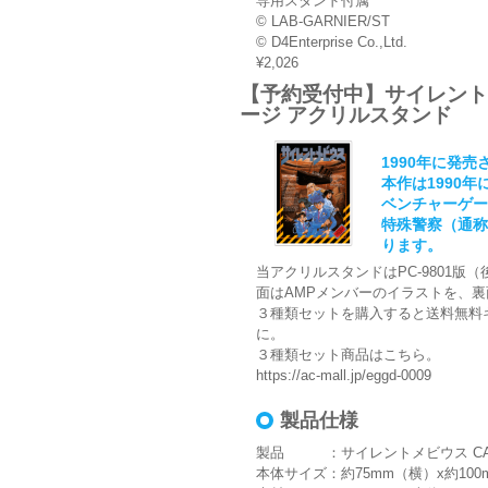
専用スタンド付属
© LAB-GARNIER/ST
© D4Enterprise Co.,Ltd.
¥2,026
【予約受付中】サイレントメビ
ージ アクリルスタンド
1990年に発
本作は1990
ベンチャーゲー
特殊警察（通称
ります。
当アクリルスタンドはPC-9801
面はAMPメンバーのイラストを、
３種類セットを購入すると送料無料
に。
３種類セット商品はこちら。
https://ac-mall.jp/eggd-0009
製品仕様
製品 ：サイレントメビウス CASE:
本体サイズ：約75mm（横）x約100