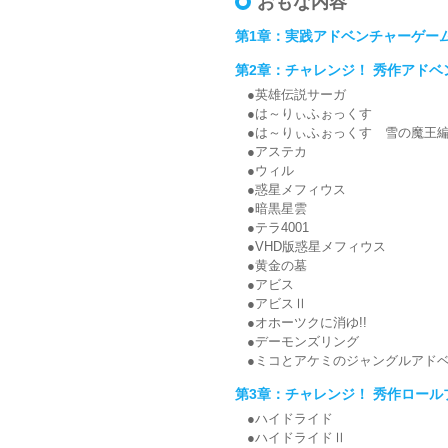
おもな内容
第1章：実践アドベンチャーゲー
第2章：チャレンジ！ 秀作アドベ
●英雄伝説サーガ
●は～りぃふぉっくす
●は～りぃふぉっくす 雪の魔王
●アステカ
●ウィル
●惑星メフィウス
●暗黒星雲
●テラ4001
●VHD版惑星メフィウス
●黄金の墓
●アビス
●アビスⅡ
●オホーツクに消ゆ!!
●デーモンズリング
●ミコとアケミのジャングルアド
第3章：チャレンジ！ 秀作ロー
●ハイドライド
●ハイドライドⅡ