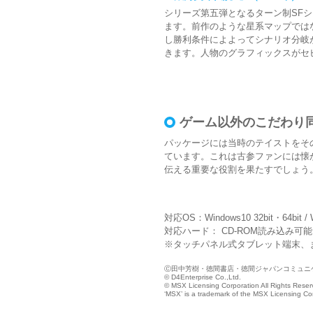
シリーズ第五弾となるターン制SF
ます。前作のような星系マップでは
し勝利条件によよってシナリオ分岐
きます。人物のグラフィックスがセ
ゲーム以外のこだわり
パッケージには当時のテイストをそ
ています。これは古参ファンには懐
伝える重要な役割を果たすでしょう
対応OS：Windows10 32bit・64bit / W
対応ハード： CD-ROM読み込み可
※タッチパネル式タブレット端末、ま
Ⓒ田中芳樹・徳間書店・徳間ジャパンコミュニ
© D4Enterprise Co.,Ltd.
© MSX Licensing Corporation All Rights Reser
‘MSX’ is a trademark of the MSX Licensing Co